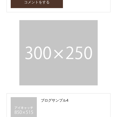
ブログサンプル4