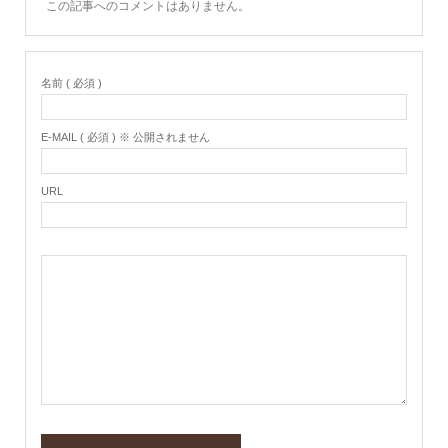
この記事へのコメントはありません。
名前 ( 必須 )
E-MAIL ( 必須 ) ※ 公開されません
URL