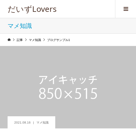
だいずLovers
マメ知識
記事
マメ知識
ブログサンプル1
2021.08.16
マメ知識